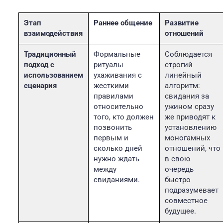
Этап
Раннее общение
Развитие
взаимодействия
отношений
Традиционный
Формальные
Соблюдается
подход с
ритуалы
строгий
использованием
ухаживания с
линейный
сценария
жесткими
алгоритм:
правилами
свидания за
относительно
ужином сразу
того, кто должен
же приводят к
позвонить
установлению
первым и
моногамных
сколько дней
отношений, что
нужно ждать
в свою
между
очередь
свиданиями.
быстро
подразумевает
совместное
будущее.