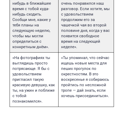
нибудь в ближайшее
очень понравился наш
время с тобой куда-
разговор. Если хотите, мы
нибудь сходить.
с удовольствием
Сообщи мне, какие у
продолжим его за
тебя планы на
чашечкой чая во второй
следующую неделю,
половине дня, когда у вас
чтобы мы могли
появится свободное
определиться с
время на следующей
конкретным днём».
неделе».
«На фотографиях ты
«Ты упоминал, что сейчас
выглядишь просто
ищешь новые места для
потрясающе. Я бы с
пеших прогулок по
удовольствием
окрестностям. В это
пригласил такую
воскресенье я собираюсь
красивую девушку, как
пройтись по несложной
ты, на ужин и поближе
тропе — дай знать, если
с тобой
хочешь присоединиться».
познакомился».