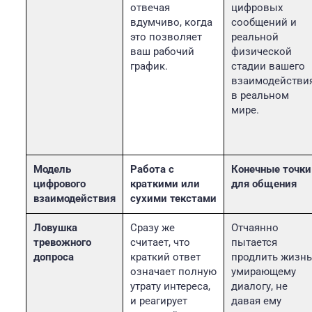
отвечая
цифровых
вдумчиво, когда
сообщений и
это позволяет
реальной
ваш рабочий
физической
график.
стадии вашего
взаимодействи
в реальном
мире.
Модель
Работа с
Конечные точки
цифрового
краткими или
для общения
взаимодействия
сухими текстами
Ловушка
Сразу же
Отчаянно
тревожного
считает, что
пытается
допроса
краткий ответ
продлить жизн
означает полную
умирающему
утрату интереса,
диалогу, не
и реагирует
давая ему