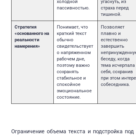
холодной
угаснуть, из
пассивностью.
страха перед
тишиной.
Стратегия
Понимает, что
Позволяет
«основанного на
краткий текст
плавно и
реальности
обычно
естественно
намерения»
свидетельствует
завершить
о напряженном
непринужденну
рабочем дне,
беседу, когда
поэтому важно
тема исчерпала
сохранять
себя, сохранив
стабильное и
при этом интер
спокойное
собеседника.
эмоциональное
состояние.
Ограничение объема текста и подстройка под