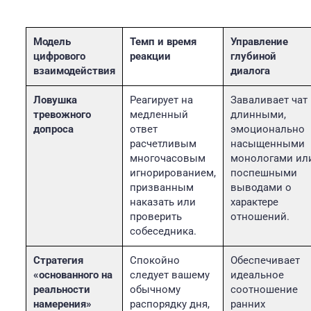
Модель
Темп и время
Управление
цифрового
реакции
глубиной
взаимодействия
диалога
Ловушка
Реагирует на
Заваливает чат
тревожного
медленный
длинными,
допроса
ответ
эмоционально
расчетливым
насыщенными
многочасовым
монологами ил
игнорированием,
поспешными
призванным
выводами о
наказать или
характере
проверить
отношений.
собеседника.
Стратегия
Спокойно
Обеспечивает
«основанного на
следует вашему
идеальное
реальности
обычному
соотношение
намерения»
распорядку дня,
ранних