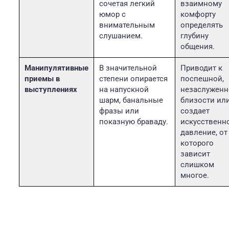
сочетая легкий
взаимному
юмор с
комфорту
внимательным
определять
слушанием.
глубину
общения.
Манипулятивные
В значительной
Приводит к
приемы в
степени опирается
поспешной,
выступлениях
на напускной
незаслужен
шарм, банальные
близости ил
фразы или
создает
показную браваду.
искусственн
давление, от
которого
зависит
слишком
многое.