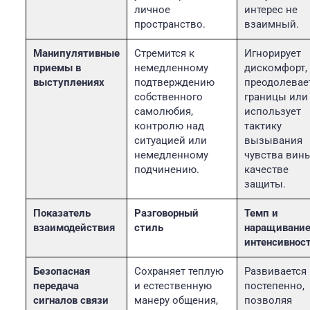
личное
интерес не
пространство.
взаимный.
Манипулятивные
Стремится к
Игнорирует
приемы в
немедленному
дискомфорт,
выступлениях
подтверждению
преодолевае
собственного
границы или
самолюбия,
использует
контролю над
тактику
ситуацией или
вызывания
немедленному
чувства вин
подчинению.
качестве
защиты.
Показатель
Разговорный
Темп и
взаимодействия
стиль
наращивани
интенсивнос
Безопасная
Сохраняет теплую
Развивается
передача
и естественную
постепенно,
сигналов связи
манеру общения,
позволяя