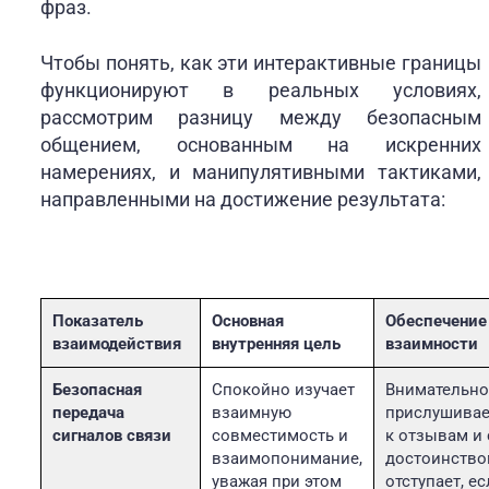
фраз.
Чтобы понять, как эти интерактивные границы
функционируют в реальных условиях,
рассмотрим разницу между безопасным
общением, основанным на искренних
намерениях, и манипулятивными тактиками,
направленными на достижение результата:
Показатель
Основная
Обеспечение
взаимодействия
внутренняя цель
взаимности
Безопасная
Спокойно изучает
Внимательн
передача
взаимную
прислушивае
сигналов связи
совместимость и
к отзывам и 
взаимопонимание,
достоинств
уважая при этом
отступает, е