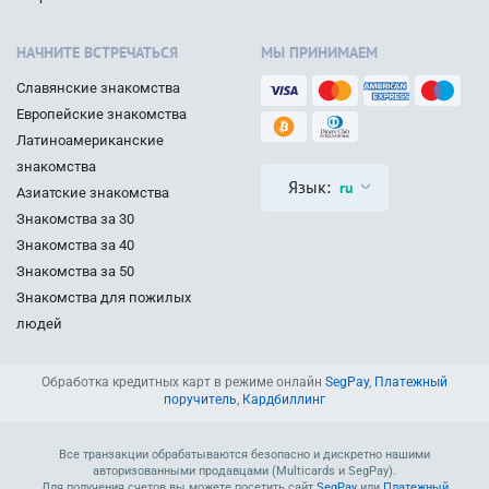
НАЧНИТЕ ВСТРЕЧАТЬСЯ
МЫ ПРИНИМАЕМ
Славянские знакомства
Европейские знакомства
Латиноамериканские
знакомства
Язык:
ru
Азиатские знакомства
Знакомства за 30
Знакомства за 40
Знакомства за 50
Знакомства для пожилых
людей
Обработка кредитных карт в режиме онлайн
SegPay
,
Платежный
поручитель
,
Кардбиллинг
Все транзакции обрабатываются безопасно и дискретно нашими
авторизованными продавцами (Multicards и SegPay).
Для получения счетов вы можете посетить сайт
SegPay
или
Платежный