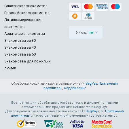
Славянские знакомства
Европейские знакомства
Латиноамериканские
знакомства
Язык:
ru
Азиатские знакомства
Знакомства за 30
Знакомства за 40
Знакомства за 50
Знакомства для пожилых
людей
Обработка кредитных карт в режиме онлайн
SegPay
,
Платежный
поручитель
,
Кардбиллинг
Все транзакции обрабатываются безопасно и дискретно нашими
авторизованными продавцами (Multicards и SegPay).
Для получения счетов вы можете посетить сайт
SegPay
или
Платежный
поручитель
в качестве наших уполномоченных торговых агентов.