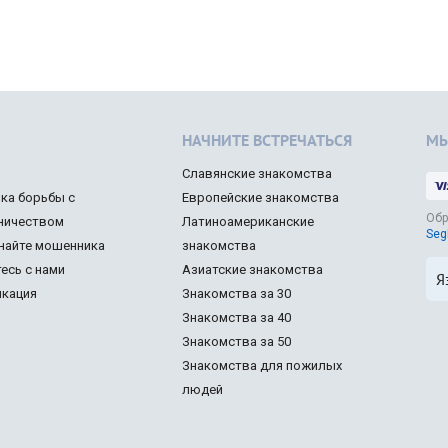
НАЧНИТЕ ВСТРЕЧАТЬСЯ
МЫ
Славянские знакомства
ка борьбы с
Европейские знакомства
Обр
ничеством
Латиноамериканские
Seg
найте мошенника
знакомства
есь с нами
Азиатские знакомства
Я
кация
Знакомства за 30
Знакомства за 40
Знакомства за 50
Знакомства для пожилых
людей