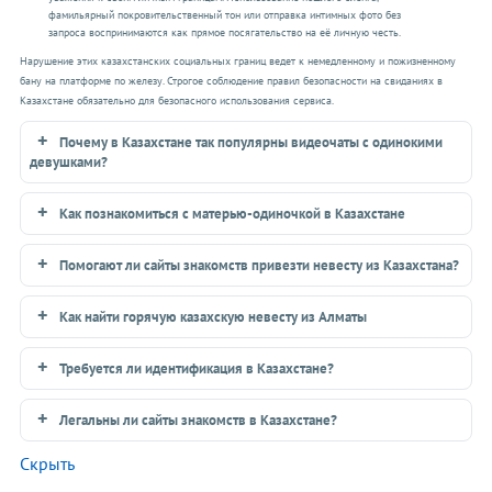
фамильярный покровительственный тон или отправка интимных фото без
запроса воспринимаются как прямое посягательство на её личную честь.
Нарушение этих казахстанских социальных границ ведет к немедленному и пожизненному
бану на платформе по железу. Строгое соблюдение правил безопасности на свиданиях в
Казахстане обязательно для безопасного использования сервиса.
Почему в Казахстане так популярны видеочаты с одинокими
девушками?
Как познакомиться с матерью-одиночкой в Казахстане
Помогают ли сайты знакомств привезти невесту из Казахстана?
Как найти горячую казахскую невесту из Алматы
Требуется ли идентификация в Казахстане?
Легальны ли сайты знакомств в Казахстане?
Скрыть