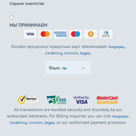
Старшие знакомства
МЫ ПРИНИМАЕМ
Онлайн-процессинг кредитных карт обеспечивает
,
Googlepay
,
,
Cardbilling
Unlimint
Segpay
Язык:
ru
All transactions are handled securely and discretely by our
authorized merchants. For Billing Inquiries you can visit
,
Googlepay
,
,
as our authorized payment processor.
Cardbilling
Unlimint
Segpay