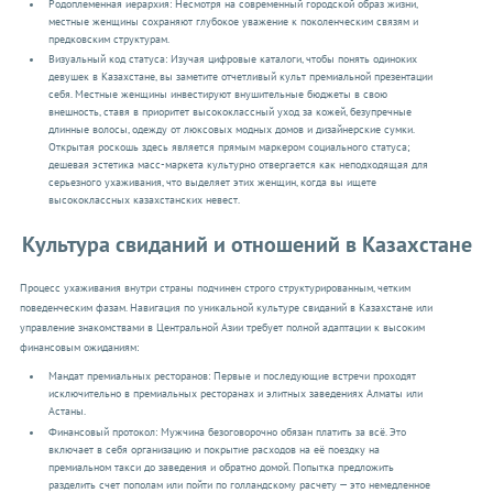
Родоплеменная иерархия: Несмотря на современный городской образ жизни,
местные женщины сохраняют глубокое уважение к поколенческим связям и
предковским структурам.
Визуальный код статуса: Изучая цифровые каталоги, чтобы понять одиноких
девушек в Казахстане, вы заметите отчетливый культ премиальной презентации
себя. Местные женщины инвестируют внушительные бюджеты в свою
внешность, ставя в приоритет высококлассный уход за кожей, безупречные
длинные волосы, одежду от люксовых модных домов и дизайнерские сумки.
Открытая роскошь здесь является прямым маркером социального статуса;
дешевая эстетика масс-маркета культурно отвергается как неподходящая для
серьезного ухаживания, что выделяет этих женщин, когда вы ищете
высококлассных казахстанских невест.
Культура свиданий и отношений в Казахстане
Процесс ухаживания внутри страны подчинен строго структурированным, четким
поведенческим фазам. Навигация по уникальной культуре свиданий в Казахстане или
управление знакомствами в Центральной Азии требует полной адаптации к высоким
финансовым ожиданиям:
Мандат премиальных ресторанов: Первые и последующие встречи проходят
исключительно в премиальных ресторанах и элитных заведениях Алматы или
Астаны.
Финансовый протокол: Мужчина безоговорочно обязан платить за всё. Это
включает в себя организацию и покрытие расходов на её поездку на
премиальном такси до заведения и обратно домой. Попытка предложить
разделить счет пополам или пойти по голландскому расчету — это немедленное