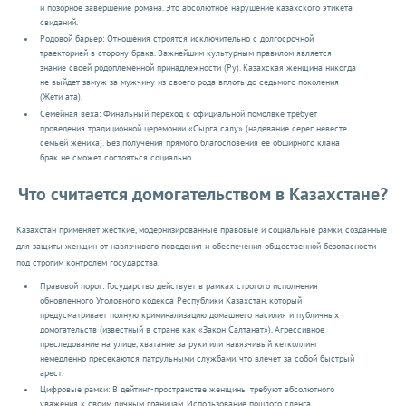
и позорное завершение романа. Это абсолютное нарушение казахского этикета
свиданий.
Родовой барьер: Отношения строятся исключительно с долгосрочной
траекторией в сторону брака. Важнейшим культурным правилом является
знание своей родоплеменной принадлежности (Ру). Казахская женщина никогда
не выйдет замуж за мужчину из своего рода вплоть до седьмого поколения
(Жети ата).
Семейная веха: Финальный переход к официальной помолвке требует
проведения традиционной церемонии «Сырга салу» (надевание серег невесте
семьей жениха). Без получения прямого благословения её обширного клана
брак не сможет состояться социально.
Что считается домогательством в Казахстане?
Казахстан применяет жесткие, модернизированные правовые и социальные рамки, созданные
для защиты женщин от навязчивого поведения и обеспечения общественной безопасности
под строгим контролем государства.
Правовой порог: Государство действует в рамках строгого исполнения
обновленного Уголовного кодекса Республики Казахстан, который
предусматривает полную криминализацию домашнего насилия и публичных
домогательств (известный в стране как «Закон Салтанат»). Агрессивное
преследование на улице, хватание за руки или навязчивый кетколлинг
немедленно пресекаются патрульными службами, что влечет за собой быстрый
арест.
Цифровые рамки: В дейтинг-пространстве женщины требуют абсолютного
уважения к своим личным границам. Использование пошлого сленга,