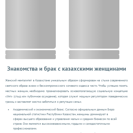
Знакомства и брак с казахскими женщинами
Женский менталитет в Казахстане уникальным образом сформирован на стыке современного
светского образа жизни и бескомпромиссного кочевого кодекса чести. Чтобы успешно понять
местных женщин, необходимо проанализировать основополагающую социальную концепцию
«Уят» (стыд или публичное осуждение), которая служит мощным регулятором поведенческих
границ и заставляет жестко заботиться о репутации семьи.
Академический и экономический базис: Согласно официальным данным Бюро
национальной статистики Республики Казахстан, женщины доминируют в
сферах высшего образования и управления малым и средним бизнесом по всей
стране. Они являются высоконезависимыми, гордыми и самодостаточными
профессионалами.