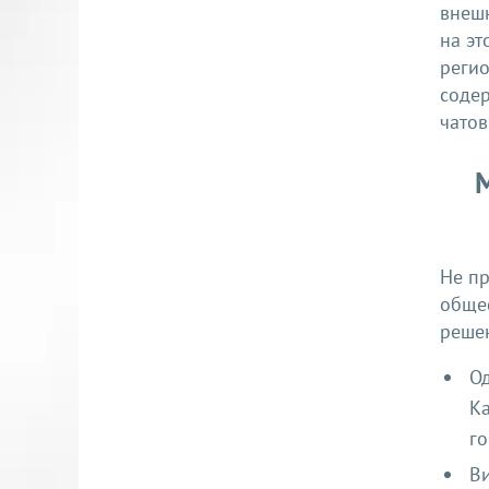
внешн
на эт
реги
соде
чато
Не п
обще
решен
Од
Ка
го
Ви