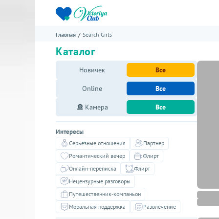
Главная
Search Girls
Каталог
Новичек
Все
Online
Все
Камера
Все
Интересы
Серьезные отношения
Партнер
Романтический вечер
Флирт
Онлайн-переписка
Флирт
Нецензурные разговоры
Путешественник-компаньон
Моральная поддержка
Развлечение