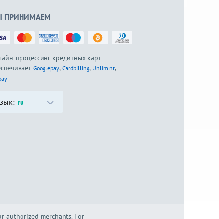
 ПРИНИМАЕМ
лайн-процессинг кредитных карт
еспечивает
,
,
,
Googlepay
Cardbilling
Unlimint
pay
зык:
ru
our authorized merchants. For