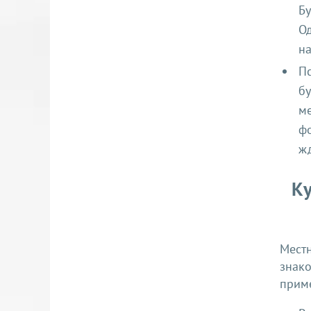
Бу
Од
на
Пс
бу
ме
фо
жд
Ку
Мест
знако
приме