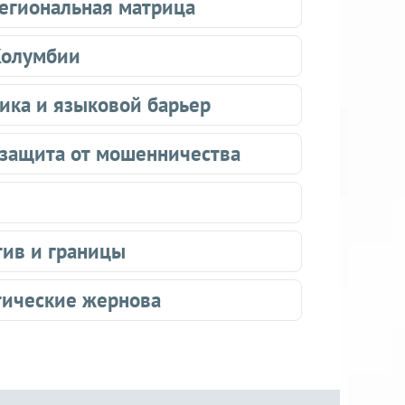
региональная матрица
Колумбии
ика и языковой барьер
 защита от мошенничества
тив и границы
тические жернова