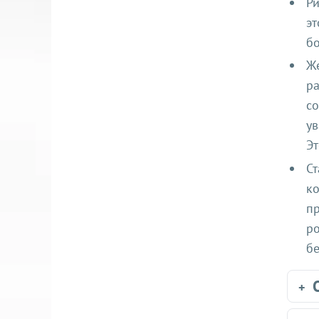
Ри
эт
бо
Же
ра
со
ув
Эт
Ст
ко
пр
ро
бе