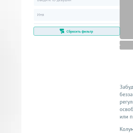
Сбросить фильтр
Забу
безз
регул
осво
или п
Колу