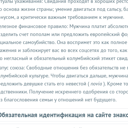
туалы ухаживания: Свидания проходят в хороших ресто
о основа жизни страны; умение двигаться под сальсу, б
нусом, а критически важным требованием к мужчине.
лезное финансовое правило: Мужчина платит абсолютно
зделить счет пополам или предложить европейский фо
циальное самоубийство. Она воспримет это как полное
ажения и заблокирует вас во всех соцсетях до того, ка
о негласный и обязательный колумбийский этикет свид
атус союза: Свободные отношения без обязательств не
лумбийской культуре. Чтобы двигаться дальше, мужчин
едложить девушке стать его невестой (
novia
). Кроме т
дственники. Получение искреннего одобрения со сторо
з благословения семьи у отношений нет будущего.
Обязательная идентификация на сайте знак