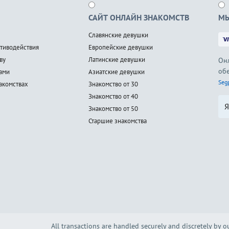
САЙТ ОНЛАЙН ЗНАКОМСТВ
МЫ
Славянские девушки
тиводействия
Европейские девушки
ву
Латинские девушки
Он
об
нами
Азиатские девушки
Seg
акомствах
Знакомство от 30
Знакомство от 40
Я
Знакомство от 50
Старшие знакомства
All transactions are handled securely and discretely by 