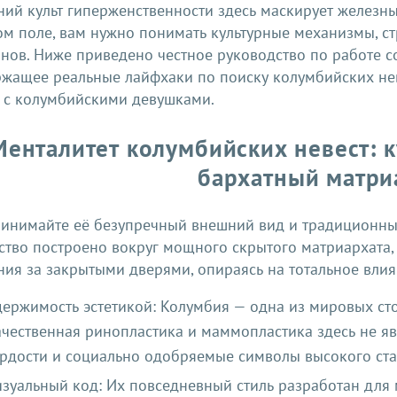
ий культ гиперженственности здесь маскирует железн
ом поле, вам нужно понимать культурные механизмы, с
онов. Ниже приведено честное руководство по работе 
ржащее реальные лайфхаки по поиску колумбийских не
в с колумбийскими девушками.
Менталитет колумбийских невест: к
бархатный матри
ринимайте её безупречный внешний вид и традиционны
ство построено вокруг мощного скрытого матриархата
ия за закрытыми дверями, опираясь на тотальное влия
ержимость эстетикой: Колумбия — одна из мировых сто
чественная ринопластика и маммопластика здесь не яв
рдости и социально одобряемые символы высокого ста
зуальный код: Их повседневный стиль разработан для 