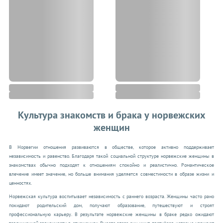
Культура знакомств и брака у норвежских
женщин
В Норвегии отношения развиваются в обществе, которое активно поддерживает
независимость и равенство. Благодаря такой социальной структуре норвежские женщины в
знакомствах обычно подходят к отношениям спокойно и реалистично. Романтическое
влечение имеет значение, но больше внимания уделяется совместимости в образе жизни и
ценностях.
Норвежская культура воспитывает независимость с раннего возраста. Женщины часто рано
покидают родительский дом, получают образование, путешествуют и строят
профессиональную карьеру. В результате норвежские женщины в браке редко ожидают