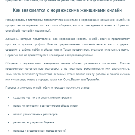
предпочитают отношения, построенные на равенстве, личной свободе и взаимном уважении.
Как знакомятся с норвежскими женщинами онлайн
Международные платформы позволяют познакомиться с норвежскими женщинами онлайн, но
процесс часто отражает тот же стиль общения, что и в повседневной жизни в Норвегии:
спокойный, честный и практичный.
Женщины, которые представлены как норвежские невесты онлайн, обычно предпочитают
простые и прямые профили. Вместо преувеличенных описаний анкеты часто содержат
сведения о работе, хобби и образе жизни. Такая прозрачность отражает культурные нормы
Норвегии, где не приветствуется чрезмерное саморекламирование.
Общение с норвежскими женщинами онлайн обычно развивается постепенно. Многие
предпочитают естественные разговоры, а не чрезмерно романтические или драматичные.
Темы часто включают путешествия, активный отдых, баланс между работой и личной жизнью
или культурную жизнь в городах, таких как Осло, Берген или Тронхейм.
Процесс знакомства онлайн обычно проходит несколько этапов:
создание честного и реалистичного профиля
поиск по критериям совместимости образа жизни
начало уважительных разговоров
развитие регулярного общения
переход к видеозвонкам перед встречей