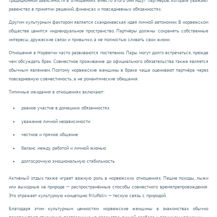
традиционной зависимости в отношениях. Вместо этого они ищут партнёров, которые уважают
равенство в принятии решений, финансах и повседневных обязанностях.
Другим культурным фактором является скандинавская идея личной автономии. В норвежском
обществе ценится индивидуальное пространство. Партнёры должны сохранять собственные
интересы, дружеские связи и привычки, а не полностью сливать свои жизни.
Отношения в Норвегии часто развиваются постепенно. Пары могут долго встречаться, прежде
чем обсуждать брак. Совместное проживание до официального обязательства также является
обычным явлением. Поэтому норвежские женщины в браке чаще оценивают партнёра через
повседневную совместимость, а не романтические обещания.
Типичные ожидания в отношениях включают:
равное участие в домашних обязанностях
уважение личной независимости
честное и прямое общение
баланс между работой и личной жизнью
долгосрочную эмоциональную стабильность
Активный отдых также играет важную роль в норвежских отношениях. Пешие походы, лыжи
или выходные на природе — распространённые способы совместного времяпрепровождения.
Это отражает культурную концепцию friluftsliv — тесную связь с природой.
Благодаря этим культурным ценностям норвежские женщины в знакомствах обычно