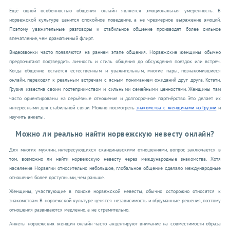
Ещё одной особенностью общения онлайн является эмоциональная умеренность. В
норвежской культуре ценится спокойное поведение, а не чрезмерное выражение эмоций.
Поэтому уважительные разговоры и стабильное общение производят более сильное
впечатление, чем драматичный флирт.
Видеозвонки часто появляются на раннем этапе общения. Норвежские женщины обычно
предпочитают подтвердить личность и стиль общения до обсуждения поездок или встреч.
Когда общение остаётся естественным и уважительным, многие пары, познакомившиеся
онлайн, переходят к реальным встречам с ясным пониманием ожиданий друг друга. Кстати,
Грузия известна своим гостеприимством и сильными семейными ценностями. Женщины там
часто ориентированы на серьёзные отношения и долгосрочное партнёрство. Это делает их
интересными для стабильной связи. Можно посмотреть
знакомства с женщинами из Грузии
и
изучить анкеты.
Можно ли реально найти норвежскую невесту онлайн?
Для многих мужчин, интересующихся скандинавскими отношениями, вопрос заключается в
том, возможно ли найти норвежскую невесту через международные знакомства. Хотя
население Норвегии относительно небольшое, глобальное общение сделало международные
отношения более доступными, чем раньше.
Женщины, участвующие в поиске норвежской невесты, обычно осторожно относятся к
знакомствам. В норвежской культуре ценятся независимость и обдуманные решения, поэтому
отношения развиваются медленно, а не стремительно.
Анкеты норвежских женщин онлайн часто акцентируют внимание на совместимости образа