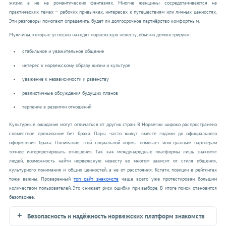
жизни, а не на романтических фантазиях. Многие женщины сосредотачиваются на
практических темах — рабочих привычках, интересах к путешествиям или личных ценностях.
Эти разговоры помогают определить, будет ли долгосрочное партнёрство комфортным.
Мужчины, которые успешно находят норвежскую невесту, обычно демонстрируют:
стабильное и уважительное общение
интерес к норвежскому образу жизни и культуре
уважение к независимости и равенству
реалистичные обсуждения будущих планов
терпение в развитии отношений
Культурные ожидания могут отличаться от других стран. В Норвегии широко распространено
совместное проживание без брака. Пары часто живут вместе годами до официального
оформления брака. Понимание этой социальной нормы помогает иностранным партнёрам
точнее интерпретировать отношения. Так как международные платформы лишь знакомят
людей, возможность найти норвежскую невесту во многом зависит от стиля общения,
культурного понимания и общих ценностей, а не от расстояния. Кстати, позиции в рейтингах
тоже важны. Проверенный
топ сайт знакомств
чаще всего уже протестирован большим
количеством пользователей. Это снижает риск ошибки при выборе. В итоге поиск становится
безопаснее.
Безопасность и надёжность норвежских платформ знакомств