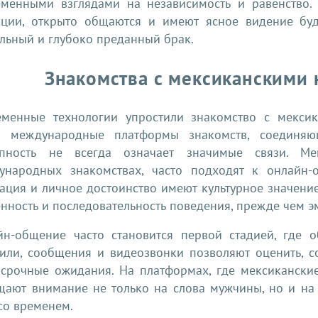
еменными взглядами на независимость и равенство.
иции, открыто общаются и имеют ясное видение буд
льный и глубоко преданный брак.
Знакомства с мексиканскими 
еменные технологии упростили знакомство с мекси
з международные платформы знакомств, соединя
упность не всегда означает значимые связи. М
ународных знакомствах, часто подходят к онлайн-
тация и личное достоинство имеют культурное значен
нность и последовательность поведения, прежде чем э
йн-общение часто становится первой стадией, где о
или, сообщения и видеозвонки позволяют оценить, с
осрочные ожидания. На платформах, где мексикански
щают внимание не только на слова мужчины, но и на 
со временем.