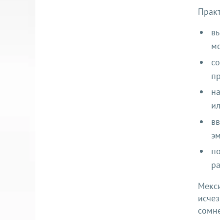
Практ
в
мо
со
пр
на
ил
вв
э
по
ра
Мекс
исче
сомн