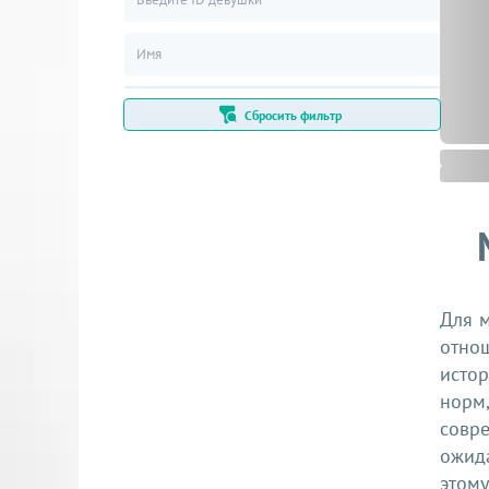
Сбросить фильтр
Для м
отнош
исто
норм,
совр
ожида
этом