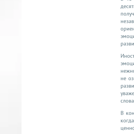
деся
полу
неза
орие
эмоци
разви
Инос
эмоц
нежно
не о
разв
уваж
слова
В ко
когд
ценн