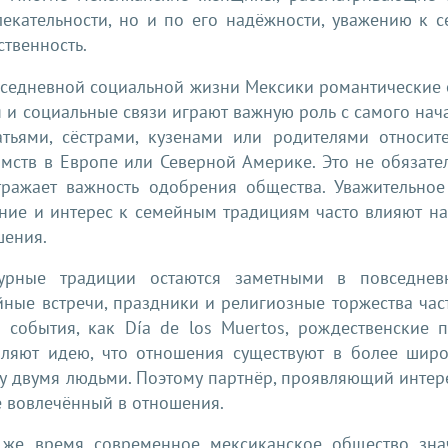
лекательности, но и по его надёжности, уважению к 
ственность.
вседневной социальной жизни Мексики романтические 
 и социальные связи играют важную роль с самого нач
атьями, сёстрами, кузенами или родителями относит
мств в Европе или Северной Америке. Это не обязател
тражает важность одобрения общества. Уважительное
ние и интерес к семейным традициям часто влияют на
шения.
турные традиции остаются заметными в повседнев
йные встречи, праздники и религиозные торжества ча
е события, как Día de los Muertos, рождественские 
пляют идею, что отношения существуют в более широ
 двумя людьми. Поэтому партнёр, проявляющий интере
е вовлечённый в отношения.
 же время современное мексиканское общество зна