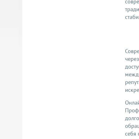
совр
трад
стаби
Совр
чере
дост
межд
репу
искре
Онла
Проф
долг
обра
себя 