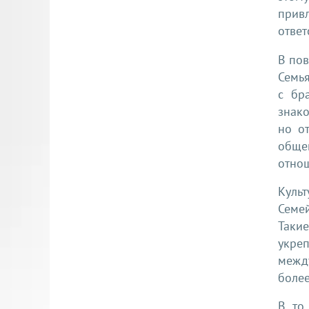
прив
ответ
В по
Семья
с бр
знако
но о
обще
отно
Куль
Семе
Таки
укре
между
боле
В то