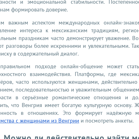
ёзности и эмоциональной стабильности. Постепенн
онам формировать доверие.
им важным аспектом международных онлайн-знакомс
вление интереса к мексиканским традициям, регио
альным праздникам часто демонстрирует уважение. В
ют разговоры более искренними и увлекательными. Та
иску в содержательный диалог.
правильном подходе онлайн-общение может стат
рхностного взаимодействия. Платформы, где мекс
нёров, часто используются женщинами, действительн
ением, последовательностью и уважительным общением
расти в серьёзные романтические отношения и дол
тить, что Венгрия имеет богатую культурную основу.
енность в отношениях. Это формирует надёжную м
омства с женщинами из Венгрии
и посмотреть анкеты.
Можно ли действительно найти м