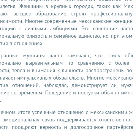
тилетия. Женщины в крупных городах, таких как Мех
чают высшее образование, строят профессиональн
висимости. Многие современные мексиканские женщин
нтацию с личными амбициями. Это сочетание часто
ональную близость и семейное единство, но при этом
тия в отношениях.
транные мужчины часто замечают, что стиль о
ионально выразительным по сравнению с более 
сти, тепла и внимания к личности распространены во 
значает импульсивных обязательств. Многие мексикан
итие отношений, наблюдая, демонстрирует ли мужч
ение со временем. Поведение и поступки обычно имею
.
нечном итоге успешные отношения с мексиканскими ж
а эмоциональная связь поддерживается ответственно
ости поощряют верность и долгосрочное партнёрст