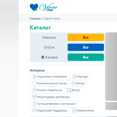
Главная
Search Girls
Каталог
Новичек
Все
Online
Все
Камера
Все
Интересы
Серьезные отношения
Партнер
Романтический вечер
Флирт
Онлайн-переписка
Флирт
Нецензурные разговоры
Путешественник-компаньон
Моральная поддержка
Развлечение