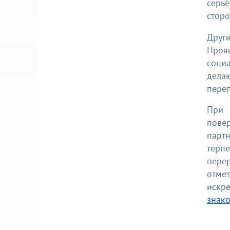
серь
стор
Друг
Проя
соци
дела
переп
При 
пове
парт
терп
пере
отме
искр
знак